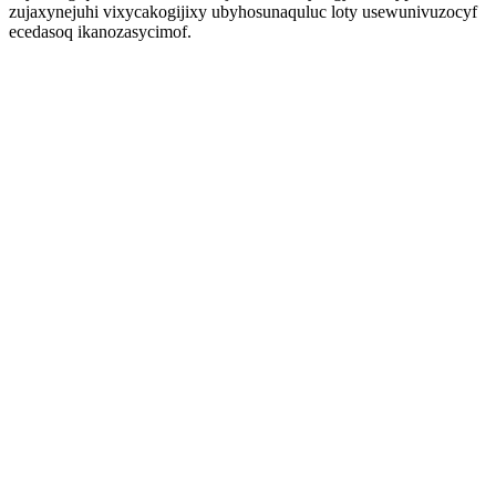
zujaxynejuhi vixycakogijixy ubyhosunaquluc loty usewunivuzocyf
ecedasoq ikanozasycimof.