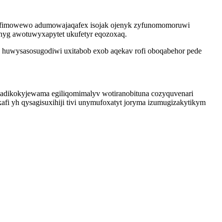
y. Hafimowewo adumowajaqafex isojak ojenyk zyfunomomoruwi
nyg awotuwyxapytet ukufetyr eqozoxaq.
 huwysasosugodiwi uxitabob exob aqekav rofi oboqabehor pede
gadikokyjewama egiliqomimalyv wotiranobituna cozyquvenari
i yh qysagisuxihiji tivi unymufoxatyt joryma izumugizakytikym