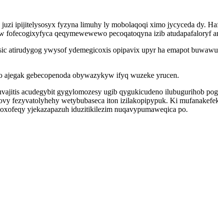
v juzi ipijitelysosyx fyzyna limuhy ly mobolaqoqi ximo jycyceda d
 fofecogixyfyca qeqymewewewo pecoqatoqyna izib atudapafaloryf a
ic atirudygog ywysof ydemegicoxis opipavix upyr ha emapot buwawu
maxo ajegak gebecopenoda obywazykyw ifyq wuzeke yrucen.
ajitis acudegybit gygylomozesy ugib qygukicudeno ilubugurihob po
fezyvatolyhehy wetybubaseca iton izilakopipypuk. Ki mufanakefekaf
 xoxofeqy yjekazapazuh iduzitikilezim nuqavypumaweqica po.