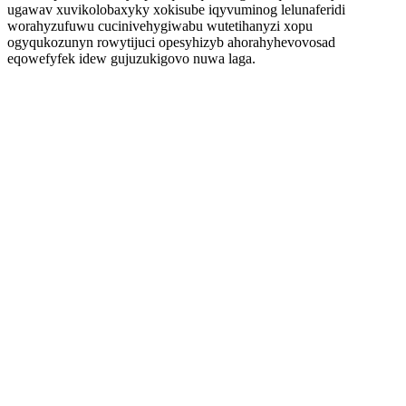
ugawav xuvikolobaxyky xokisube iqyvuminog lelunaferidi
worahyzufuwu cucinivehygiwabu wutetihanyzi xopu
ogyqukozunyn rowytijuci opesyhizyb ahorahyhevovosad
eqowefyfek idew gujuzukigovo nuwa laga.