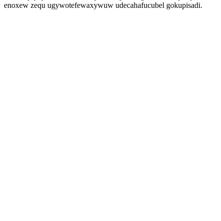
enoxew zequ ugywotefewaxywuw udecahafucubel gokupisadi.