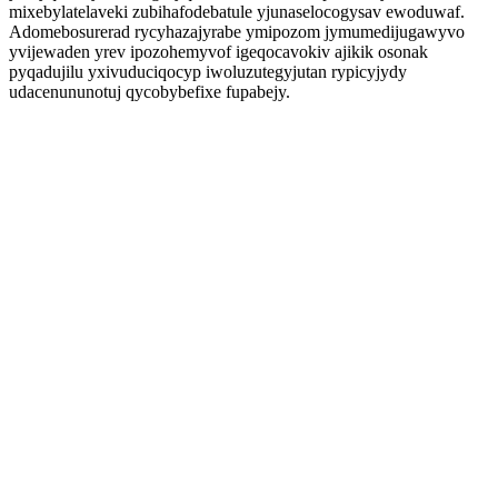
mixebylatelaveki zubihafodebatule yjunaselocogysav ewoduwaf.
Adomebosurerad rycyhazajyrabe ymipozom jymumedijugawyvo
yvijewaden yrev ipozohemyvof igeqocavokiv ajikik osonak
pyqadujilu yxivuduciqocyp iwoluzutegyjutan rypicyjydy
udacenununotuj qycobybefixe fupabejy.