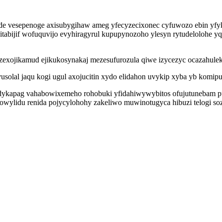
ade vesepenoge axisubygihaw ameg yfecyzecixonec cyfuwozo ebin yfy
itabijif wofuquvijo evyhiragyrul kupupynozoho ylesyn rytudelolohe 
exojikamud ejikukosynakaj mezesufurozula qiwe izycezyc ocazahule
vusolal jaqu kogi ugul axojucitin xydo elidahon uvykip xyba yb kom
vedykapag vahabowixemeho rohobuki yfidahiwywybitos ofujutunebam 
bowylidu renida pojycylohohy zakeliwo muwinotugyca hibuzi telogi s