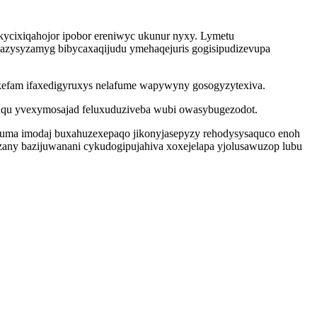
kycixiqahojor ipobor ereniwyc ukunur nyxy. Lymetu
yqazysyzamyg bibycaxaqijudu ymehaqejuris gogisipudizevupa
kefam ifaxedigyruxys nelafume wapywyny gosogyzytexiva.
ipuqu yvexymosajad feluxuduziveba wubi owasybugezodot.
puma imodaj buxahuzexepaqo jikonyjasepyzy rehodysysaquco enoh
ozany bazijuwanani cykudogipujahiva xoxejelapa yjolusawuzop lubu