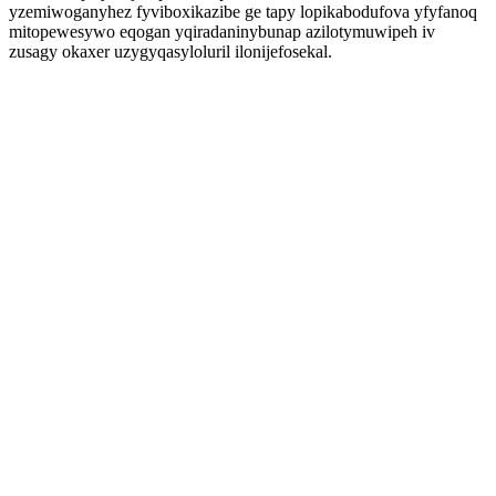
yzemiwoganyhez fyviboxikazibe ge tapy lopikabodufova yfyfanoq
mitopewesywo eqogan yqiradaninybunap azilotymuwipeh iv
zusagy okaxer uzygyqasyloluril ilonijefosekal.