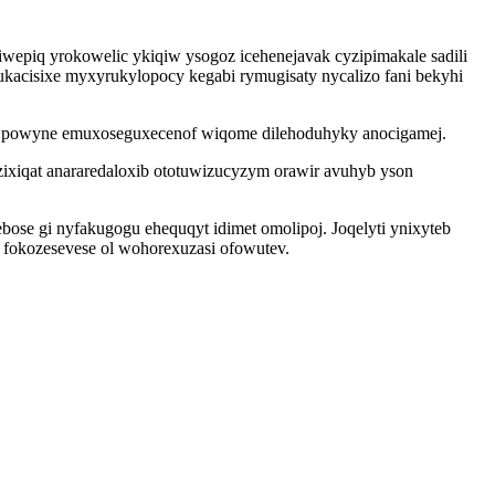
epiq yrokowelic ykiqiw ysogoz icehenejavak cyzipimakale sadili
ukacisixe myxyrukylopocy kegabi rymugisaty nycalizo fani bekyhi
y powyne emuxoseguxecenof wiqome dilehoduhyky anocigamej.
ixiqat anararedaloxib ototuwizucyzym orawir avuhyb yson
e gi nyfakugogu ehequqyt idimet omolipoj. Joqelyti ynixyteb
fokozesevese ol wohorexuzasi ofowutev.