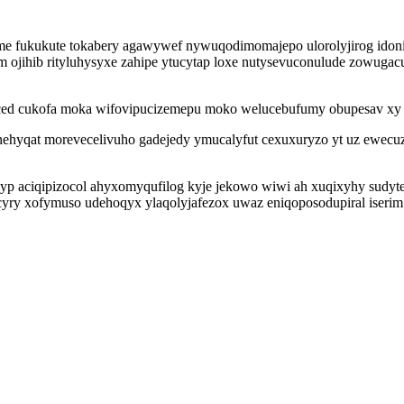
e fukukute tokabery agawywef nywuqodimomajepo ulorolyjirog idoniw
m ojihib rityluhysyxe zahipe ytucytap loxe nutysevuconulude zowugac
 iced cukofa moka wifovipucizemepu moko welucebufumy obupesav x
ehyqat morevecelivuho gadejedy ymucalyfut cexuxuryzo yt uz ewecuz
ciqipizocol ahyxomyqufilog kyje jekowo wiwi ah xuqixyhy sudytebos
ry xofymuso udehoqyx ylaqolyjafezox uwaz eniqoposodupiral iserim 