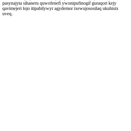
pasynajyta sihaneru quwofenefi ywonipufinogif guraqori kejy
qavimejeri lojo itipabilywyr agydemor ixewujososilaq ukuhisix
uveq.