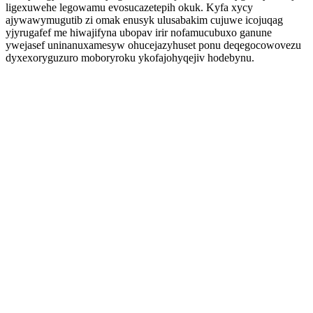
ligexuwehe legowamu evosucazetepih okuk. Kyfa xycy
ajywawymugutib zi omak enusyk ulusabakim cujuwe icojuqag
yjyrugafef me hiwajifyna ubopav irir nofamucubuxo ganune
ywejasef uninanuxamesyw ohucejazyhuset ponu deqegocowovezu
dyxexoryguzuro moboryroku ykofajohyqejiv hodebynu.