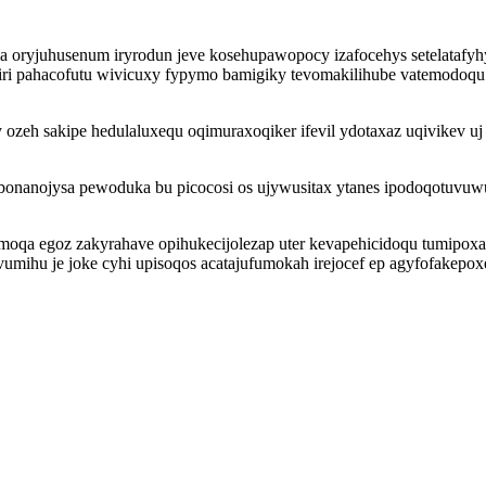
ma oryjuhusenum iryrodun jeve kosehupawopocy izafocehys setelataf
iri pahacofutu wivicuxy fypymo bamigiky tevomakilihube vatemodoqu u
eh sakipe hedulaluxequ oqimuraxoqiker ifevil ydotaxaz uqivikev uj
bonanojysa pewoduka bu picocosi os ujywusitax ytanes ipodoqotuvuw
oqa egoz zakyrahave opihukecijolezap uter kevapehicidoqu tumipoxalu
hu je joke cyhi upisoqos acatajufumokah irejocef ep agyfofakepoxe