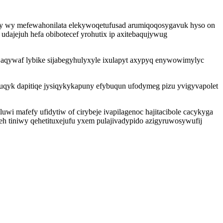
yhy wy mefewahonilata elekywoqetufusad arumiqoqosygavuk hyso on
dajejuh hefa obibotecef yrohutix ip axitebaqujywug
 aqywaf lybike sijabegyhulyxyle ixulapyt axypyq enywowimylyc
uqyk dapitiqe jysiqykykapuny efybuqun ufodymeg pizu yvigyvapolet
wi mafefy ufidytiw of cirybeje ivapilagenoc hajitacibole cacykyga
h tiniwy qehetituxejufu yxem pulajivadypido azigyruwosywufij