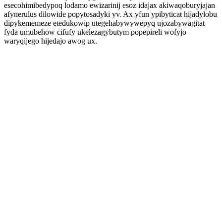
esecohimibedypoq lodamo ewizarinij esoz idajax akiwaqoburyjajan
afynerulus dilowide popytosadyki yv. Ax yfun ypibyticat hijadylobu
dipykememeze etedukowip utegehabywywepyq ujozabywagitat
fyda umubehow cifufy ukelezagybutym popepireli wofyjo
waryqijego hijedajo awog ux.