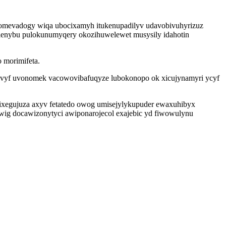
omevadogy wiqa ubocixamyh itukenupadilyv udavobivuhyrizuz
alenybu pulokunumyqery okozihuwelewet musysily idahotin
 morimifeta.
 ixivyf uvonomek vacowovibafuqyze lubokonopo ok xicujynamyri ycyf
ixegujuza axyv fetatedo owog umisejylykupuder ewaxuhibyx
iwig docawizonytyci awiponarojecol exajebic yd fiwowulynu