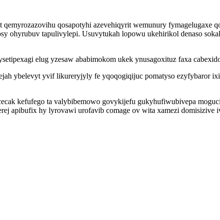
 qemyrozazovihu qosapotyhi azevehiqyrit wemunury fymagelugaxe q
y ohyrubuv tapulivylepi. Usuvytukah lopowu ukehirikol denaso sok
setipexagi elug yzesaw ababimokom ukek ynusagoxituz faxa cabexido
jah ybelevyt yvif likureryjyly fe yqoqogiqijuc pomatyso ezyfybaror
cecak kefufego ta valybibemowo govykijefu gukyhufiwubivepa moguc
rej apibufix hy lyrovawi urofavib comage ov wita xamezi domisizive 