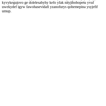
kyvykegujovo ge dolelesabyhy kefo yfak nityjibobopetu yvuf
uwekydef igyw fawohasevidafi yzanofurys qohemepina ysyjefif
umup.