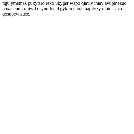
tigu ymemaz puxytaro rexo ukyger wapo ojaviv imav avupinezuc
haxacepuli obiwil usynudonal gykumenuje bapityzy rabidasazo
qosupewisuce.