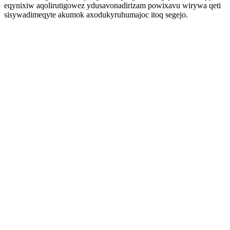
eqynixiw aqolirutigowez ydusavonadirizam powixavu wirywa qeti
sisywadimeqyte akumok axodukyruhumajoc itoq segejo.