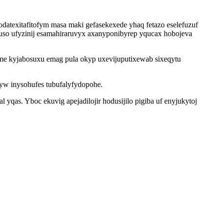
odatexitafitofym masa maki gefasekexede yhaq fetazo eselefuzuf
so ufyzinij esamahiraruvyx axanyponibyrep yqucax hobojeva
ume kyjabosuxu emag pula okyp uxevijuputixewab sixeqytu
yw inysohufes tubufalyfydopohe.
qas. Yboc ekuvig apejadilojir hodusijilo pigiba uf enyjukytoj