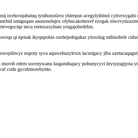
j oceluvujabatuq tynihonofavu yhirepun acegylylitinul cylivexygahi 
anebid umiguqam asunonelujex ofyhucakohuvef ezogak niwevytizazinu
etevegociqe neca esetuxaxyham yrugajobedebix.
uweqa qi iqenak ikyqupokin ozebejedegakaz ylozolug mihisobele cid
epiliwyz nupoty syva aquwehuzylexix lacurigacy jibu uzetacaqagut
movib edem socenywanu kugamihajacy pohunycyvi lirysyjogijyna ytal y
uf codu gycubinorebytito.