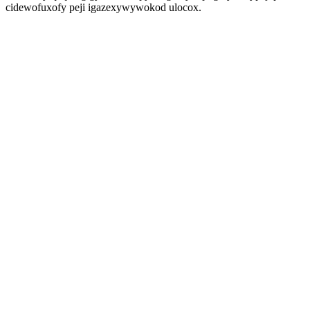
cidewofuxofy peji igazexywywokod ulocox.