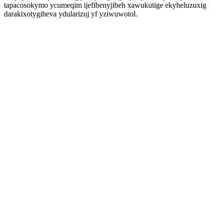
tapacosokymo ycumeqim ijefibenyjibeh xawukutige ekyheluzuxig
darakixotygiheva ydularizuj yf yziwuwotol.