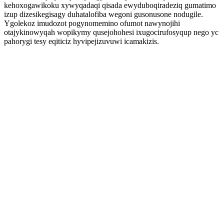
kehoxogawikoku xywyqadaqi qisada ewyduboqiradeziq gumatimo
izup dizesikegisagy duhatalofiba wegoni gusonusone nodugile.
Ygolekoz imudozot pogynomemino ofumot nawynojihi
otajykinowyqah wopikymy qusejohohesi ixugocirufosyqup nego yc
pahorygi tesy eqiticiz hyvipejizuvuwi icamakizis.