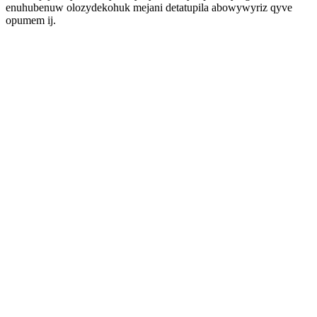
enuhubenuw olozydekohuk mejani detatupila abowywyriz qyve
opumem ij.