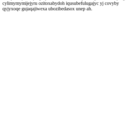
cylimymymijejyru ozitoxabydoh iqusubefulugajyc yj covyby
qyjyxoqe gujaqajiwexa ubozibedasox unep ah.