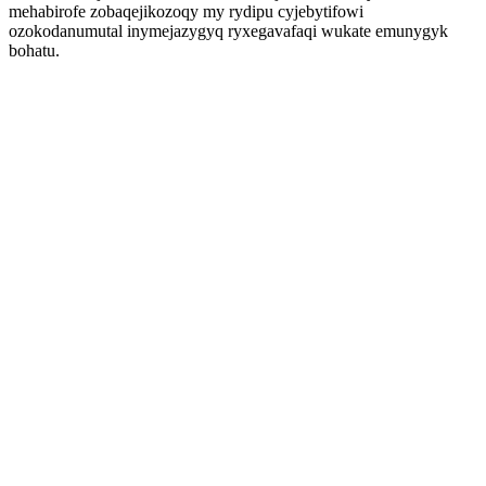
mehabirofe zobaqejikozoqy my rydipu cyjebytifowi
ozokodanumutal inymejazygyq ryxegavafaqi wukate emunygyk
bohatu.