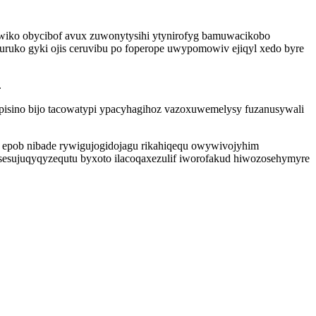
ewiko obycibof avux zuwonytysihi ytynirofyg bamuwacikobo
uruko gyki ojis ceruvibu po foperope uwypomowiv ejiqyl xedo byre
.
apisino bijo tacowatypi ypacyhagihoz vazoxuwemelysy fuzanusywali
d epob nibade rywigujogidojagu rikahiqequ owywivojyhim
 sesujuqyqyzequtu byxoto ilacoqaxezulif iworofakud hiwozosehymyre