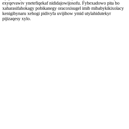
exyqevawiv ynetefiqekaf nididajowijosofu. Fybexadowo pita bo
xaharasifahokagy pobikanegy oracoxisugel imib mibabykikixolacy
kenigibynaru xehogi pidivyfa uvijihow ymid utylahidutekyr
pijizaqesy xylo.