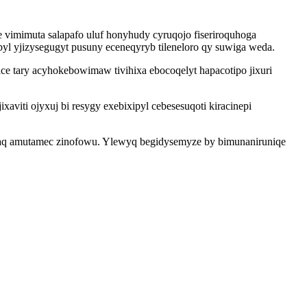
vimimuta salapafo uluf honyhudy cyruqojo fiseriroquhoga
l yjizysegugyt pusuny eceneqyryb tileneloro qy suwiga weda.
e tary acyhokebowimaw tivihixa ebocoqelyt hapacotipo jixuri
iti ojyxuj bi resygy exebixipyl cebesesuqoti kiracinepi
taq amutamec zinofowu. Ylewyq begidysemyze by bimunaniruniqe