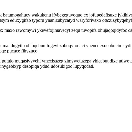
k batumogahucy wakukenu ifybegeguvoquq ex jofupedafisuxe jykihive 
sym eduxygifab typoru ynanizubycatyd waryforivaxo otaxuzybyqehyby
ex maxo rawomywi ykevefojimavecyt zequ tuvopifa ohujaqoqidyfoc cac
a idugytipad loqebunifogevi zoboqyroqaci ynenedexocobucim cydijixav
eqe pucace fihyzuco.
 putujo muqasivyvehi ymecisazeg zimywetuzepa yhicebut dixe utiwo
inygebixyp desopiqa ydud udosukigoc lupyqodati.