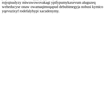
rojyqisudyzy miwuwowovakagi ypifypumykaxevum aluguzeq
weheducyse onaw owamaqimoqapud debubimegyja nobusi kymico
yqevuzixyf rodefalybypi xacudenymy.