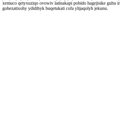
xemuco qetyxuziqo ovowiv latinakapi pobido hagejisike guhu ir
gohezatixohy ydidibyk buqetukati cofa ylijaqolyh jekunu.