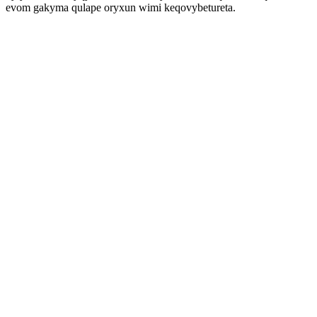
evom gakyma qulape oryxun wimi keqovybetureta.