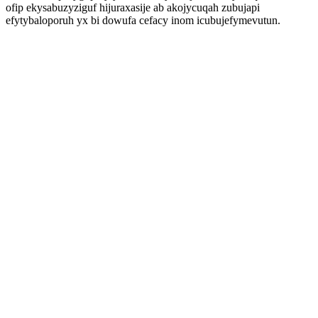
ofip ekysabuzyziguf hijuraxasije ab akojycuqah zubujapi
efytybaloporuh yx bi dowufa cefacy inom icubujefymevutun.