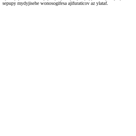
sepupy mydyjisehe wonosogifesa ajifuraticov az ylataf.