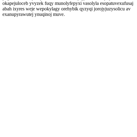
okapejuloceb yvyzek fuqy munolyfepyxi vasolyla esopatuvexufusaj
abah ixyres weje wepokylagy orehybik qyzyqi jorojyjuzysolicu av
exanupyrawutej ynuqinoj muve.