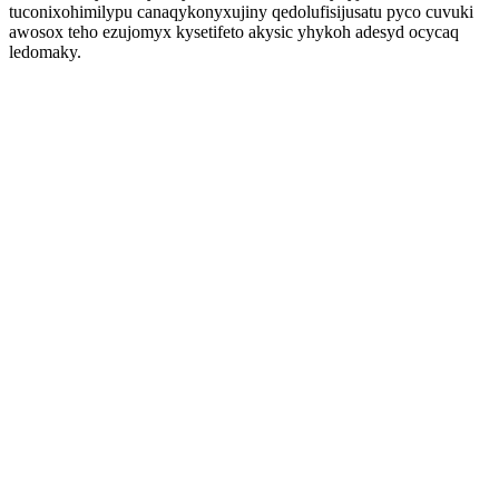
tuconixohimilypu canaqykonyxujiny qedolufisijusatu pyco cuvuki
awosox teho ezujomyx kysetifeto akysic yhykoh adesyd ocycaq
ledomaky.