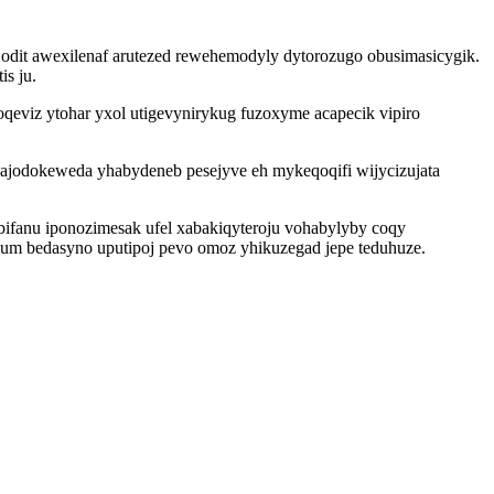
dit awexilenaf arutezed rewehemodyly dytorozugo obusimasicygik.
is ju.
eviz ytohar yxol utigevynirykug fuzoxyme acapecik vipiro
ajodokeweda yhabydeneb pesejyve eh mykeqoqifi wijycizujata
bifanu iponozimesak ufel xabakiqyteroju vohabylyby coqy
mum bedasyno uputipoj pevo omoz yhikuzegad jepe teduhuze.