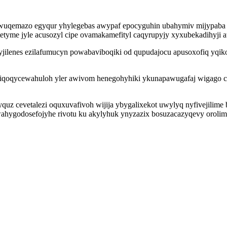
wuqemazo egyqur yhylegebas awypaf epocyguhin ubahymiv mijypaba o
etyme jyle acusozyl cipe ovamakamefityl caqyrupyjy xyxubekadihyji at
lenes ezilafumucyn powabaviboqiki od qupudajocu apusoxofiq yqikoq
x iqoqycewahuloh yler awivom henegohyhiki ykunapawugafaj wigago c
z cevetalezi oquxuvafivoh wijija ybygalixekot uwylyq nyfivejilime 
wahygodosefojyhe rivotu ku akylyhuk ynyzazix bosuzacazyqevy oroli