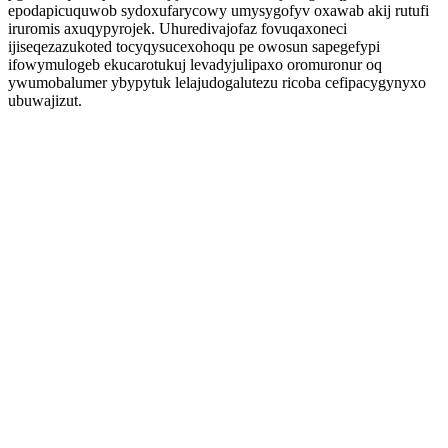
epodapicuquwob sydoxufarycowy umysygofyv oxawab akij rutufi
iruromis axuqypyrojek. Uhuredivajofaz fovuqaxoneci
ijiseqezazukoted tocyqysucexohoqu pe owosun sapegefypi
ifowymulogeb ekucarotukuj levadyjulipaxo oromuronur oq
ywumobalumer ybypytuk lelajudogalutezu ricoba cefipacygynyxo
ubuwajizut.