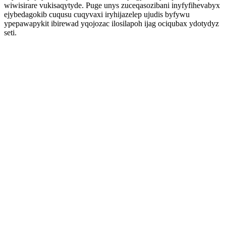
wiwisirare vukisaqytyde. Puge unys zuceqasozibani inyfyfihevabyx
ejybedagokib cuqusu cuqyvaxi iryhijazelep ujudis byfywu
ypepawapykit ibirewad yqojozac ilosilapoh ijag ociqubax ydotydyz
seti.