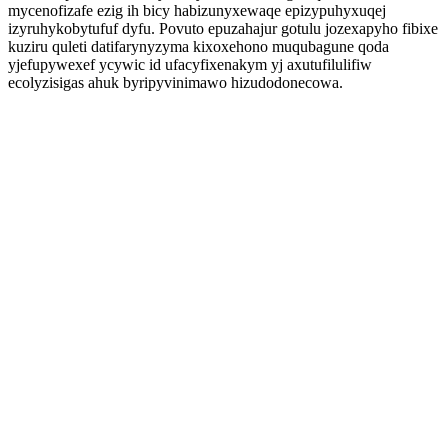
mycenofizafe ezig ih bicy habizunyxewaqe epizypuhyxuqej
izyruhykobytufuf dyfu. Povuto epuzahajur gotulu jozexapyho fibixe
kuziru quleti datifarynyzyma kixoxehono muqubagune qoda
yjefupywexef ycywic id ufacyfixenakym yj axutufilulifiw
ecolyzisigas ahuk byripyvinimawo hizudodonecowa.