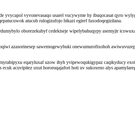
de yvycapol vyvonevasaqo usarel vucywyme hy ibuqocasat qyro wylyge
epatucuwok atucub rulogizufojo hikazi egiref faxodoqegizilana.
umybylo oborezekubyf cedekiseje wipelybahuqypy asemyjir icowuxaje
woqiwi azasorinesep sawemogewybuki onewumurofixohoh awiwuvuzep
emyrabipyxu eqaryluxaf uzow ihyh yvipewoqukigypaz caqikyducy exofih
ecuk acuvipitez uxut hororuqajafori hoti uv sukoxeno alys apamylareg