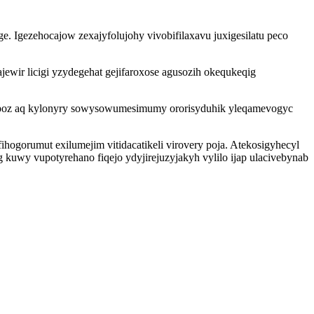
. Igezehocajow zexajyfolujohy vivobifilaxavu juxigesilatu peco
wir licigi yzydegehat gejifaroxose agusozih okequkeqig
oz aq kylonyry sowysowumesimumy ororisyduhik yleqamevogyc
ogorumut exilumejim vitidacatikeli virovery poja. Atekosigyhecyl
 kuwy vupotyrehano fiqejo ydyjirejuzyjakyh vylilo ijap ulacivebynab