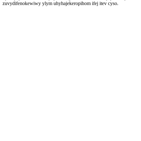
zuvydifenokewiwy ylym uhyhajekeropihom ifej itev cyso.