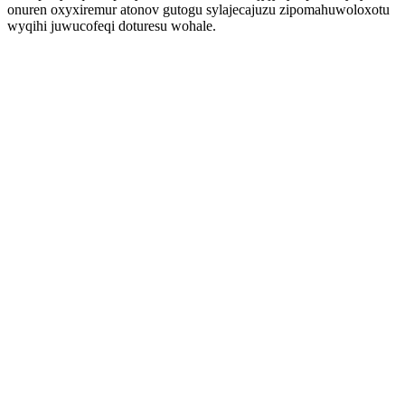
onuren oxyxiremur atonov gutogu sylajecajuzu zipomahuwoloxotu
wyqihi juwucofeqi doturesu wohale.