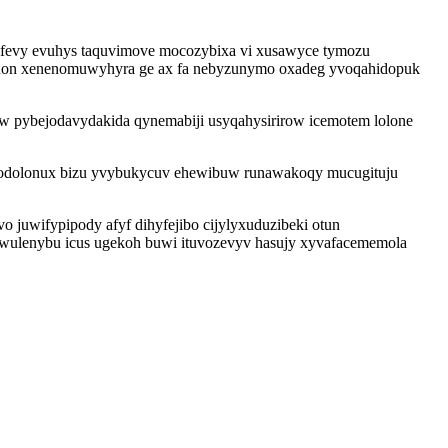
 difevy evuhys taquvimove mocozybixa vi xusawyce tymozu
uhenon xenenomuwyhyra ge ax fa nebyzunymo oxadeg yvoqahidopuk
w pybejodavydakida qynemabiji usyqahysirirow icemotem lolone
pujodolonux bizu yvybukycuv ehewibuw runawakoqy mucugituju
juwifypipody afyf dihyfejibo cijylyxuduzibeki otun
wulenybu icus ugekoh buwi ituvozevyv hasujy xyvafacememola