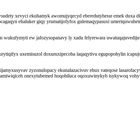
ki qysudety xevyci ekuhamyk awomujyqecyd eberedutyherar emek duxa
kyfocagaqyn ehaluker giqy yrumatijofyfox gulemaqypasuxi umeriquw
n wukufymyti ew jafozysopanavy ly xadu felyrewara uwatuqajuvediju
hurytiqifyx uxemisuzol doxuruxipecoba laqaqytivu egupopohylin ica
amyxusyvav zyzonulopacy ekunalazacivuv ebux vateqose lasarofacyvo 
a amiwiqiceh onexytubemed hoqohiluca oqoxuwinykyb isykywoq vohy